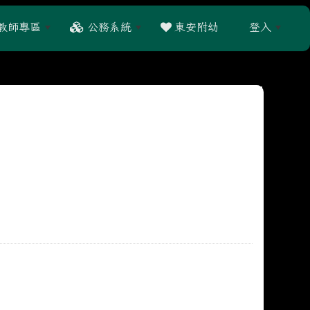
教師專區
公務系統
東安附幼
登入
:::