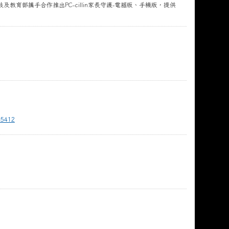
育部攜手合作推出PC-cillin家長守護-電腦版、手機版，提供
15412