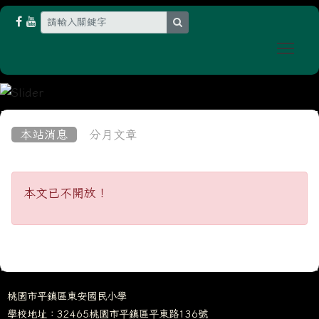
search
Togg
:::
本站消息
分月文章
本文已不開放！
本文已不開放！
桃園市平鎮區東安國民小學
學校地址：32465桃園市平鎮區平東路136號