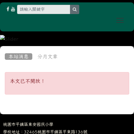
search
Togg
:::
本站消息
分月文章
本文已不開放！
本文已不開放！
桃園市平鎮區東安國民小學
學校地址：32465桃園市平鎮區平東路136號