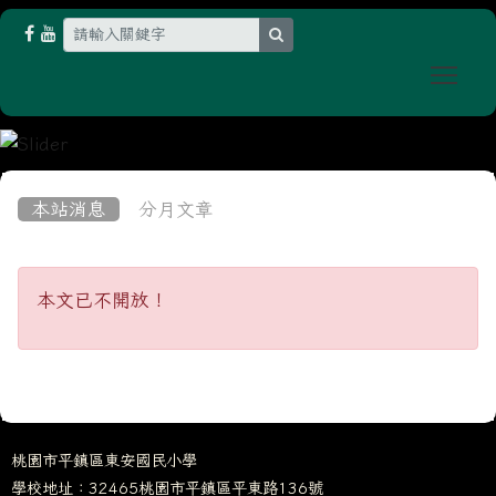
search
Togg
:::
本站消息
分月文章
本文已不開放！
本文已不開放！
桃園市平鎮區東安國民小學
學校地址：32465桃園市平鎮區平東路136號