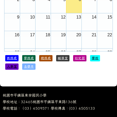
9
10
11
12
13
14
15
16
17
18
19
20
21
22
23
24
25
26
27
28
29
教務處
學務處
總務處
輔導室
幼兒園
學校
人事室
各學年
30
31
1
2
3
4
5
115學年度上學期開學
桃園市平鎮區東安國民小學
學校地址：32465桃園市平鎮區平東路136號
學校電話：（03）4509571 學校傳真：(03）4505133