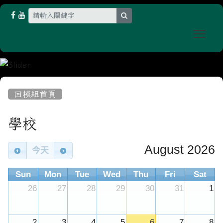
search
Togg
:::
回模組首頁
Calendar
學校
August 2026
今天
Sun
Mon
Tue
Wed
Thu
Fri
Sat
26
27
28
29
30
31
1
2
3
4
5
6
7
8