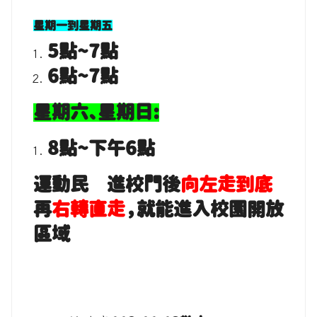
星期一到星期五
5點
~7
點
6點
~7
點
星期六、星期日:
8點
~
下午
6
點
運動民眾進校門後
向左走到底
再
右轉直走
，就能進入校園開放
區域