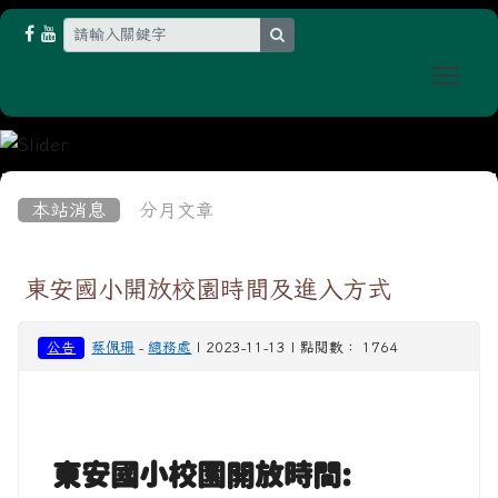
search
Togg
:::
本站消息
分月文章
東安國小開放校園時間及進入方式
公告
蔡佩珊
-
總務處
| 2023-11-13 | 點閱數： 1764
東安國小校園開放時間: