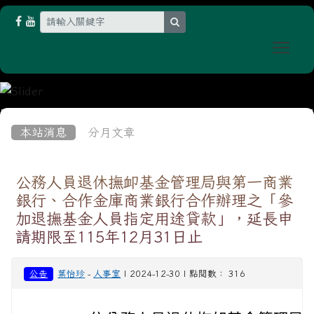
search
Togg
:::
本站消息
分月文章
公務人員退休撫卹基金管理局與第一商業
銀行、合作金庫商業銀行合作辦理之「參
加退撫基金人員指定用途貸款」，延長申
請期限至115年12月31日止
公告
葉怡珍
-
人事室
| 2024-12-30 | 點閱數： 316