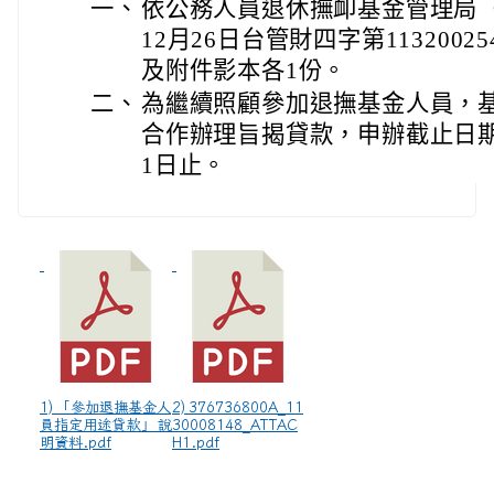
一、
依公務人員退休撫卹基金管理局（
12月26日台管財四字第113200
及附件影本各1份。
二、
為繼續照顧參加退撫基金人員，
合作辦理旨揭貸款，申辦截止日期延
1日止。
1) 「參加退撫基金人
2) 376736800A_11
員指定用途貸款」 說
30008148_ATTAC
明資料.pdf
H1.pdf