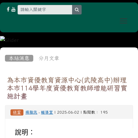
search
Togg
:::
本站消息
分月文章
為本市資優教育資源中心(武陵高中)辦理
本市114學年度資優教育教師增能研習實
施計畫
研習
楊雅筑
-
輔導室
| 2025-06-02 | 點閱數： 195
說明：