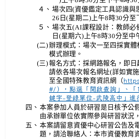
一)上午8時30分至下午4時3
４、
場次四(資優鑑定工具認識與思
26日(星期二)上午8時30分至
５、
場次五(AI課程設計：教師必備
日(星期六)上午8時30分至中
(二)
辦理模式：場次一至四採實體
模式辦理。
(三)
報名方式：採網路報名，即日
請依各場次報名網址(詳如實施
至全國特殊教育資訊網（
http
#/），點選「開啟查詢」、「
鍵字-登錄單位-武陵高中」進
四、
本案參加人員於研習是日核予公
由承辦單位依實際參與研習狀況
五、
本案請留意資優中心研習公告及
題，請洽聯絡人：本市資優教育資