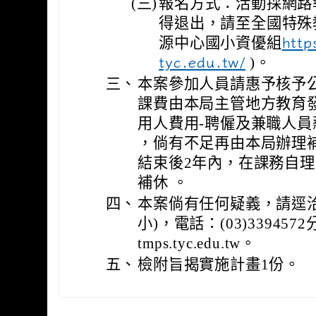
(三)
報名方式：活動採網路
得退出，請至全國特殊
源中心國小資優組
http
)。
tyc.edu.tw/
三、
本案參加人員請惠予核予公
課費由本局主管地方教育
用人費用-聘僱及兼職人員
，倘有不足再由本局辦理
結束後2年內，在課務自
補休 。
四、
本案倘有任何疑義，請逕
小)，電話：(03)339457
tmps.tyc.edu.tw。
五、
檢附旨揭實施計畫1份。