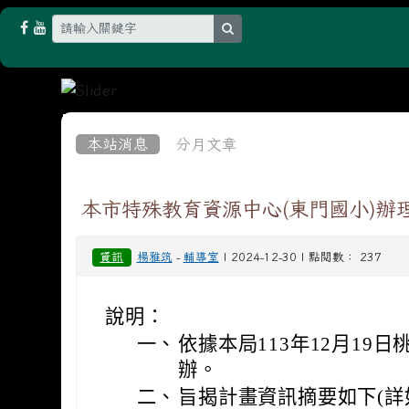
search
:::
本站消息
分月文章
本市特殊教育資源中心(東門國小)
資訊
楊雅筑
-
輔導室
| 2024-12-30 | 點閱數： 237
說明：
一、
依據本局113年12月19日桃
辦。
二、
旨揭計畫資訊摘要如下(詳