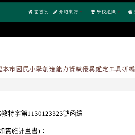
 回首頁
介紹東安
學校組織
辦理本市國民小學創造能力資賦優異鑑定工具研
教特字第1130123323號函續
如實施計畫書)：