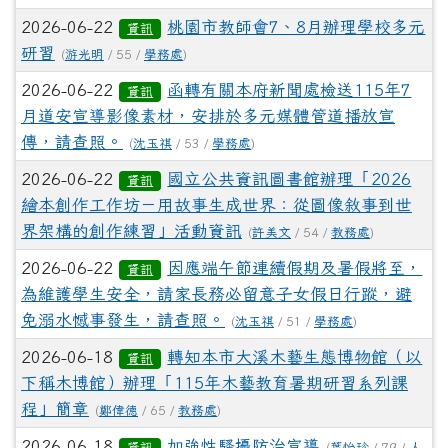
2026-06-22
桃園市教師會7、8月辦理學校多元
資訊
研習
(
游光明
/ 55 /
學務處
)
2026-06-22
函轉有關本府新聞處檢送115年7
資訊
月道安宣導影像素材，安排於多元媒體管道播放宣
傳，請查照。
(
沈玉祺
/ 53 /
學務處
)
2026-06-22
國立公共資訊圖書館辦理「2026
資訊
繪本創作工作坊－用故事生成世界：從圖像敘事到世
界架構的創作練習」活動資訊
(
許美文
/ 54 /
教務處
)
2026-06-22
因應端午節連續假期及暑假將至，
資訊
為維護學生安全，請家長務必留意子女假日行蹤，避
免溺水憾事發生，請查照。
(
沈玉祺
/ 51 /
學務處
)
2026-06-18
轉知本市大溪木藝生態博物館（以
資訊
下稱木博館）辦理「115年木藝教育暑期研習系列課
程」簡章
(
鄭偉德
/ 65 /
教務處
)
2026-06-18
加強性騷擾防治宣導
資訊
(
葉怡珍
/ 79 /
人