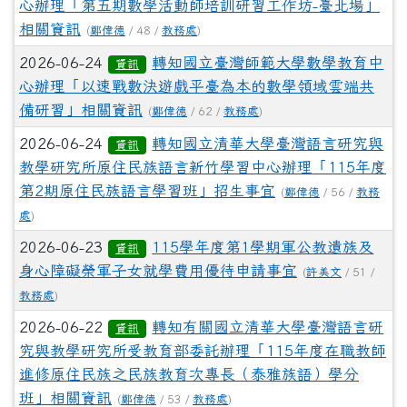
心辦理「第五期數學活動師培訓研習工作坊-臺北場」
相關資訊
(
鄭偉德
/ 48 /
教務處
)
2026-06-24
轉知國立臺灣師範大學數學教育中
資訊
心辦理「以速戰數決遊戲平臺為本的數學領域雲端共
備研習」相關資訊
(
鄭偉德
/ 62 /
教務處
)
2026-06-24
轉知國立清華大學臺灣語言研究與
資訊
教學研究所原住民族語言新竹學習中心辦理「115年度
第2期原住民族語言學習班」招生事宜
(
鄭偉德
/ 56 /
教務
處
)
2026-06-23
115學年度第1學期軍公教遺族及
資訊
身心障礙榮軍子女就學費用優待申請事宜
(
許美文
/ 51 /
教務處
)
2026-06-22
轉知有關國立清華大學臺灣語言研
資訊
究與教學研究所受教育部委託辦理「115年度在職教師
進修原住民族之民族教育次專長（泰雅族語）學分
班」相關資訊
(
鄭偉德
/ 53 /
教務處
)