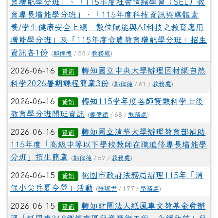
育增能學分班」、「115年度社會情緒學習（SEL）教
育專長增能學分班」、「115年度科技資訊與媒體素
養/學生健康安全上網－數位賦能與AI科技之教育應用
增能學分班」及「115年度食農教育增能學分班」招生
資訊各1份
(
鄭偉德
/ 55 /
教務處
)
2026-06-16
轉知國立中央大學辦理因材網自然
資訊
科學2026暑期課程簡章3份
(
鄭偉德
/ 61 /
教務處
)
2026-06-16
轉知115學年度各師資類科學士後
資訊
教育學分班開班資訊
(
鄭偉德
/ 68 /
教務處
)
2026-06-16
轉知國立清華大學辦理教育部補助
資訊
115年度「高級中等以下學校教師在職進修專長增能學
分班」招生簡章
(
鄭偉德
/ 57 /
教務處
)
2026-06-15
桃園市政府法務局辦理115年「消
資訊
保小尖兵夏令營」活動
(
張瓈尹
/ 177 /
學務處
)
2026-06-15
轉知財團法人紙風車文教基金會辦
資訊