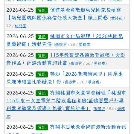
2026-06-25
信誼基金會敬邀幼兒園家長填寫
資訊
【幼兒園親師關係與信任感大調查】線上問卷
(
黃詩茹
/
72 /
幼兒園
)
2026-06-25
桃園市文化局辦理「2026桃園兒
資訊
童藝術節」活動宣傳
(
張瓈尹
/ 88 /
學務處
)
2026-06-25
115年教育部品德教育徵稿（含影
資訊
音作品）評選活動實施計畫
(
張瓈尹
/ 56 /
學務處
)
2026-06-25
轉知「2026臺灣繪果季」國產水
資訊
果趣味繪畫比賽辦法1 份
(
張瓈尹
/ 70 /
學務處
)
2026-06-25
有關桃園市女童軍會辦理「桃園市
資訊
115年度－女童軍第二階段進程考驗(藍鵲營暨戶外專
科章考驗營及領導才能營) 實施計畫」
(
張瓈尹
/ 54 /
學務
處
)
2026-06-25
有關本屆地景藝術節最新活動資訊
資訊