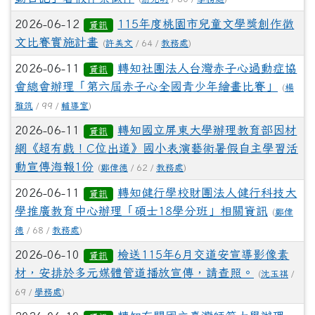
2026-06-12
115年度桃園市兒童文學獎創作徵
資訊
文比賽實施計畫
(
許美文
/ 64 /
教務處
)
2026-06-11
轉知社團法人台灣赤子心過動症協
資訊
會總會辦理「第六屆赤子心全國青少年繪畫比賽」
(
楊
雅筑
/ 99 /
輔導室
)
2026-06-11
轉知國立屏東大學辦理教育部因材
資訊
網《超有戲！C位出道》國小表演藝術暑假自主學習活
動宣傳海報1份
(
鄭偉德
/ 62 /
教務處
)
2026-06-11
轉知健行學校財團法人健行科技大
資訊
學推廣教育中心辦理「碩士18學分班」相關資訊
(
鄭偉
德
/ 68 /
教務處
)
2026-06-10
檢送115年6月交道安宣導影像素
資訊
材，安排於多元媒體管道播放宣傳，請查照。
(
沈玉祺
/
69 /
學務處
)