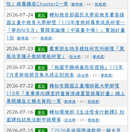
性」推廣講座Chapter2一案
(
鄭偉德
/ 48 /
教務處
)
2026-07-24
轉知教育部國民及學前教育署委請
資訊
國立臺中教育大學辦理「115年度教師專業成長研習—
「夢的N次方」實踐家論壇（中區臺中場）」實施計畫
1份
(
鄭偉德
/ 37 /
教務處
)
2026-07-23
農業部生物多樣性研究所辦理「黑
資訊
熊保育種子教師增能研習」
(
游光明
/ 28 /
學務處
)
2026-07-23
「桃園市腸病毒防疫措施」115年
資訊
7月更新版問答集及修正對照表
(
游光明
/ 32 /
學務處
)
2026-07-22
轉知有關國立臺灣師範大學辦理
資訊
115年「素養導向課室評量資源建置暨推廣計畫」線上
專題講座之報名資訊一案
(
鄭偉德
/ 40 /
教務處
)
2026-07-16
轉知環境部《生活惜食行動課》校
資訊
園課程試教活動申請簡章
(
游光明
/ 38 /
學務處
)
2026-07-15
「2026高雄國際偶戲節－雕光見
資訊