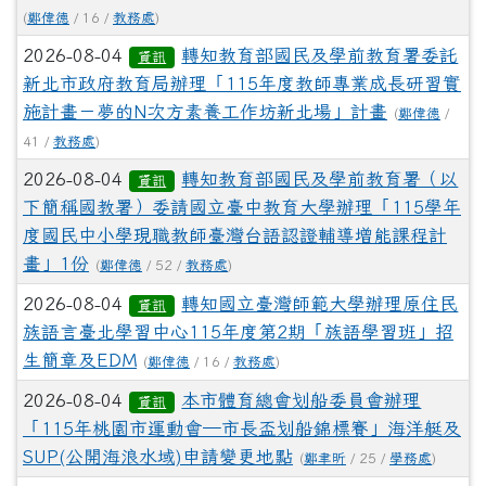
(
鄭偉德
/ 16 /
教務處
)
2026-08-04
轉知教育部國民及學前教育署委託
資訊
新北市政府教育局辦理「115年度教師專業成長研習實
施計畫－夢的N次方素養工作坊新北場」計畫
(
鄭偉德
/
41 /
教務處
)
2026-08-04
轉知教育部國民及學前教育署（以
資訊
下簡稱國教署）委請國立臺中教育大學辦理「115學年
度國民中小學現職教師臺灣台語認證輔導增能課程計
畫」1份
(
鄭偉德
/ 52 /
教務處
)
2026-08-04
轉知國立臺灣師範大學辦理原住民
資訊
族語言臺北學習中心115年度第2期「族語學習班」招
生簡章及EDM
(
鄭偉德
/ 16 /
教務處
)
2026-08-04
本市體育總會划船委員會辦理
資訊
「115年桃園市運動會─市長盃划船錦標賽」海洋艇及
SUP(公開海浪水域)申請變更地點
(
鄭聿昕
/ 25 /
學務處
)