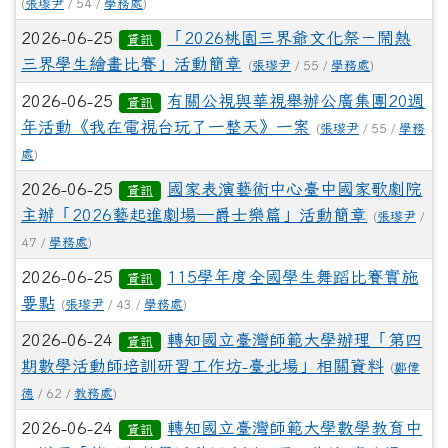
(
張瓈尹
/ 54 /
學務處
)
2026-06-25
「2026桃園三界爺文化祭－鬧熱
資訊
三界學生繪畫比賽」活動簡章
(
張瓈尹
/ 55 /
學務處
)
2026-06-25
有關公視與華視舉辦公廣集團20週
資訊
年活動《我在電視台玩了一整天》一案
(
張瓈尹
/ 55 /
學務
處
)
2026-06-25
國家表演藝術中心臺中國家歌劇院
資訊
主辦「2026藝起進劇場—爵士樂篇」活動簡章
(
張瓈尹
/
47 /
學務處
)
2026-06-25
115學年度全國學生舞蹈比賽實施
資訊
要點
(
張瓈尹
/ 43 /
學務處
)
2026-06-24
轉知國立臺灣師範大學辦理「第四
資訊
期數學活動師培訓研習工作坊-臺北場」相關資料
(
鄭偉
德
/ 62 /
教務處
)
2026-06-24
轉知國立臺灣師範大學數學教育中
資訊