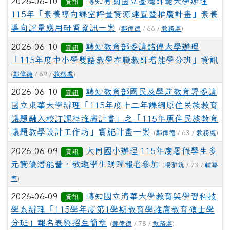
2026-06-10
轉知有關國立臺灣師範大學辦理
資訊
115年「素養導向課室評量資源建置暨推廣計畫」素養
導向評量應用研習資訊一案
(
鄭偉德
/ 66 /
教務處
)
2026-06-10
轉知教育部委請銘傳大學辦理
資訊
「115年度中小學雙語教學在職教師增能學分班」資訊
(
鄭偉德
/ 69 /
教務處
)
2026-06-10
轉知教育部國民及學前教育署委請
資訊
國立東華大學辦理「115年度十二年課綱原住民族教育
議題融入校訂課程推廣計畫」之「115年原住民族教育
議題教學設計工作坊」實施計畫一案
(
鄭偉德
/ 63 /
教務處
)
2026-06-09
大同國小辦理 115年度暑假學生多
資訊
元資優潛能營，敬邀學生踴躍報名參加
(
楊雅筑
/ 73 /
輔導
室
)
2026-06-09
轉知國立清華大學教育與學習科技
資訊
學系辦理「115學年度第1學期教育學推廣教育碩士學
分班」報名表與招生簡章
(
鄭偉德
/ 78 /
教務處
)