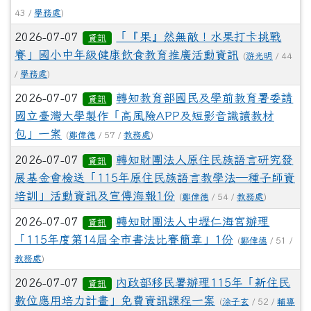
43 /
學務處
)
2026-07-07
「『果』然無敵！水果打卡挑戰
資訊
賽」國小中年級健康飲食教育推廣活動資訊
(
游光明
/ 44
/
學務處
)
2026-07-07
轉知教育部國民及學前教育署委請
資訊
國立臺灣大學製作「高風險APP及短影音識讀教材
包」一案
(
鄭偉德
/ 57 /
教務處
)
2026-07-07
轉知財團法人原住民族語言研究發
資訊
展基金會檢送「115年原住民族語言教學法—種子師資
培訓」活動資訊及宣傳海報1份
(
鄭偉德
/ 54 /
教務處
)
2026-07-07
轉知財團法人中壢仁海宮辦理
資訊
「115年度第14屆全市書法比賽簡章」1份
(
鄭偉德
/ 51 /
教務處
)
2026-07-07
內政部移民署辦理115年「新住民
資訊
數位應用培力計畫」免費資訊課程一案
(
涂子玄
/ 52 /
輔導