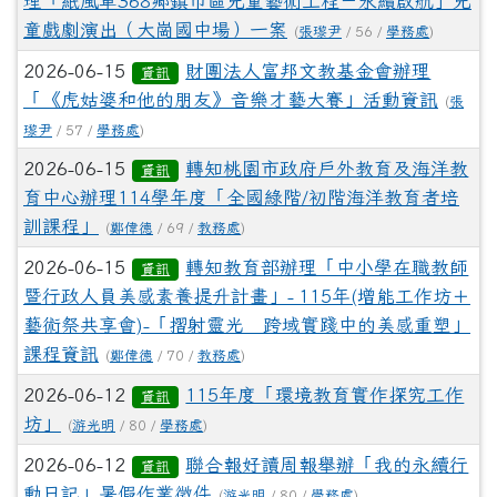
理「紙風車368鄉鎮市區兒童藝術工程－永續啟航」兒
童戲劇演出（大崗國中場）一案
(
張瓈尹
/ 56 /
學務處
)
2026-06-15
財團法人富邦文教基金會辦理
資訊
「《虎姑婆和他的朋友》音樂才藝大賽」活動資訊
(
張
瓈尹
/ 57 /
學務處
)
2026-06-15
轉知桃園市政府戶外教育及海洋教
資訊
育中心辦理114學年度「全國綠階/初階海洋教育者培
訓課程」
(
鄭偉德
/ 69 /
教務處
)
2026-06-15
轉知教育部辦理「中小學在職教師
資訊
暨行政人員美感素養提升計畫」- 115年(增能工作坊＋
藝術祭共享會)-「摺射靈光∞跨域實踐中的美感重塑」
課程資訊
(
鄭偉德
/ 70 /
教務處
)
2026-06-12
115年度「環境教育實作探究工作
資訊
坊」
(
游光明
/ 80 /
學務處
)
2026-06-12
聯合報好讀周報舉辦「我的永續行
資訊
動日記」暑假作業徵件
(
游光明
/ 80 /
學務處
)