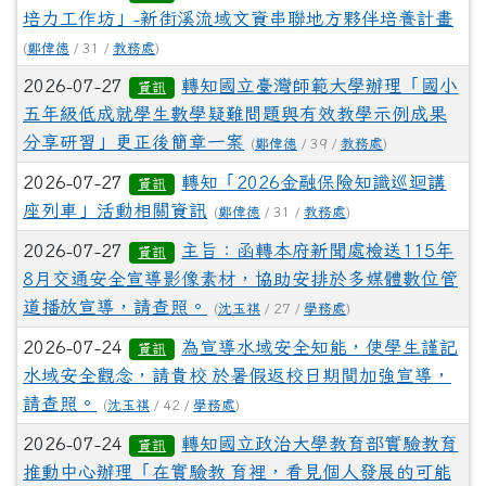
培力工作坊」-新街溪流域文資串聯地方夥伴培養計畫
(
鄭偉德
/ 31 /
教務處
)
2026-07-27
轉知國立臺灣師範大學辦理「國小
資訊
五年級低成就學生數學疑難問題與有效教學示例成果
分享研習」更正後簡章一案
(
鄭偉德
/ 39 /
教務處
)
2026-07-27
轉知「2026金融保險知識巡迴講
資訊
座列車」活動相關資訊
(
鄭偉德
/ 31 /
教務處
)
2026-07-27
主旨：函轉本府新聞處檢送115年
資訊
8月交通安全宣導影像素材，協助安排於多媒體數位管
道播放宣導，請查照。
(
沈玉祺
/ 27 /
學務處
)
2026-07-24
為宣導水域安全知能，使學生謹記
資訊
水域安全觀念，請貴校 於暑假返校日期間加強宣導，
請查照。
(
沈玉祺
/ 42 /
學務處
)
2026-07-24
轉知國立政治大學教育部實驗教育
資訊
推動中心辦理「在實驗教 育裡，看見個人發展的可能