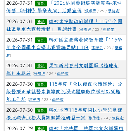
2026-07-31
「2026桃園藝術巡演龍潭場-宋坤
資訊
傳藝 《酬神》擊樂表演」活動宣傳
(
張瓈尹
/ 29 /
學務處
)
2026-07-31
轉知南投縣政府辦理「115年全國
資訊
社區童軍大露營活動」 實施計畫
(
張瓈尹
/ 23 /
學務處
)
2026-07-31
轉知國立臺灣藝術教育館「115學
資訊
年度全國學生音樂比賽實施要點」1份
(
張瓈尹
/ 23 /
學務
處
)
2026-07-31
馬祖新村眷村文創園區《植地有
資訊
聲》主題展
(
張瓈尹
/ 29 /
學務處
)
2026-07-30
115年度『全民健保永續經營』分
資訊
級醫療正確就醫素養導向沉浸式體驗數位媒材師資增
能工作坊
(
游光明
/ 28 /
學務處
)
2026-07-30
轉知本市115年度國民小學兒童課
資訊
後照顧班服務人員訓練課程研習一案
(
鄭偉德
/ 74 /
教務處
)
2026-07-29
轉知「水桃園：桃園水文永續學用
資訊