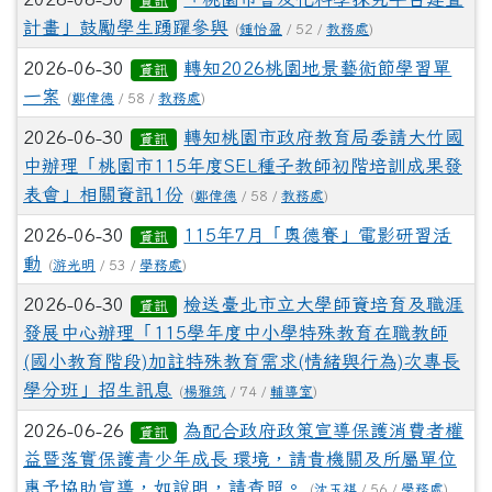
資訊
計畫」鼓勵學生踴躍參與
(
鍾怡盈
/ 52 /
教務處
)
2026-06-30
轉知2026桃園地景藝術節學習單
資訊
一案
(
鄭偉德
/ 58 /
教務處
)
2026-06-30
轉知桃園市政府教育局委請大竹國
資訊
中辦理「桃園市115年度SEL種子教師初階培訓成果發
表會」相關資訊1份
(
鄭偉德
/ 58 /
教務處
)
2026-06-30
115年7月「奧德賽」電影研習活
資訊
動
(
游光明
/ 53 /
學務處
)
2026-06-30
檢送臺北市立大學師資培育及職涯
資訊
發展中心辦理「115學年度中小學特殊教育在職教師
(國小教育階段)加註特殊教育需求(情緒與行為)次專長
學分班」招生訊息
(
楊雅筑
/ 74 /
輔導室
)
2026-06-26
為配合政府政策宣導保護消費者權
資訊
益暨落實保護青少年成長 環境，請貴機關及所屬單位
惠予協助宣導，如說明，請查照。
(
沈玉祺
/ 56 /
學務處
)