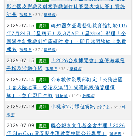
影全國皮影戲及創意影戲創作比賽暨表演比賽」實施
計畫
(
張瓈尹
/ 39 /
學務處
)
2026-07-15
轉知國立臺灣藝術教育館訂於115
資訊
年7月24日（星期五）及 8月6日（星期四）辦理「全
國學生創意戲劇推廣研討 會」，即日起開放線上免費
報名
(
張瓈尹
/ 37 /
學務處
)
2026-07-15
「2026台東博覽會」宣傳海報電
資訊
子檔及活動介紹
(
張瓈尹
/ 33 /
學務處
)
2026-07-14
公布數位發展部訂定「公務出國
資訊
（含大陸地區、香港及澳門）資通訊設備管理須
知」，並自即日生效
(
鍾怡盈
/ 119 /
教務處
)
2026-07-13
小桃家7月課程資訊
資訊
(
涂子玄
/ 55 /
輔
導室
)
2026-07-09
聯合報系文化基金會辦理「2026
資訊
年 She Can 青春期生理教育校園公益專案」
(
游光明
/