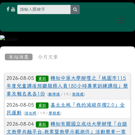
search
Togg
:::
本站消息
分月文章
文章列表
2026-08-05
轉知中原大學辦理之「桃園市115
資訊
年度兒童課後照顧服務人員180小時專業訓練課程」簡
章及報名表各1份
(
鄭偉德
/ 19 /
教務處
)
2026-08-05
基北北桃「我的減碳存摺2.0」全
資訊
民運動
(
游光明
/ 19 /
學務處
)
2026-08-04
轉知有關國立成功大學辦理「台語
資訊
文教學共融平台-教案暨教學示範徵件」活動簡章一案