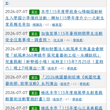
室
)
2026-07-07
本市115年度學前身心障礙屆齡新
資訊
生入學國小準備班活動，轉知115學年度升小一之新生
家長報名參加
(
楊雅筑
/ 60 /
輔導室
)
2026-07-07
加強宣導115年暑假期間學生活動
資訊
安全注意事項，請查照。
(
沈玉祺
/ 46 /
學務處
)
2026-07-07
轉知財團法人紙風車文教基金會辦
資訊
理「紙風車368鄉鎮市 區兒童藝術工程－永續啟航」
兒童戲劇（新勢國小場）延期至115年7月25日（星期
六）晚上7時演出一案
(
張瓈尹
/ 40 /
學務處
)
2026-07-07
「2026桃園藝術巡演《桃園兒童
資訊
藝術節- 前導活動》系列演出
(
張瓈尹
/ 42 /
學務處
)
2026-07-07
檢送本市115年度推展學生創意戲
資訊
劇藝術活動實施計畫1 份
(
張瓈尹
/ 47 /
學務處
)
2026-07-07
檢送本市「115年度心三美典範遴
資訊