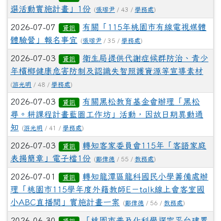
選活動實施計畫」1份
(
張瓈尹
/ 43 /
學務處
)
2026-07-07
有關「115年桃園市有線電視媒體
資訊
體驗營」報名事宜
(
張瓈尹
/ 35 /
學務處
)
2026-07-03
衛生局提供代謝症候群防治、青少
資訊
年檳榔健康危害防制及認識失智照護資源等宣導素材
(
游光明
/ 48 /
學務處
)
2026-07-03
有關黑松教育基金會辦理「黑松
資訊
尋。耕課程計畫藍圖工作坊」活動，因故日期異動通
知
(
游光明
/ 41 /
學務處
)
2026-07-03
轉知客家委員會115年「客語家庭
資訊
表揚簡章」電子檔1份
(
鄭偉德
/ 55 /
教務處
)
2026-07-01
轉知龍潭區龍科國民小學籌備處辦
資訊
理「桃園市115學年度外籍教師E－talk線上會客室國
小ABC直播間」實施計畫一案
(
鄭偉德
/ 56 /
教務處
)
2026-06-30
「桃園市普及化科學探究平台建置