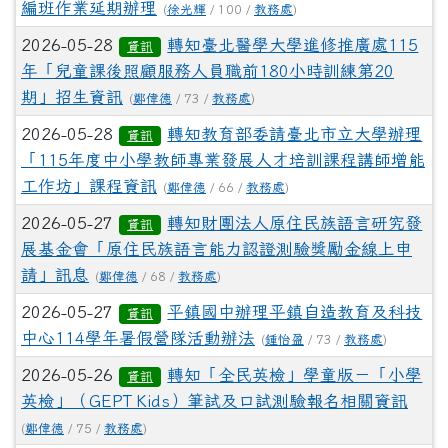
編班作業延期辦理
(
徐光輝
/ 100 /
教務處
)
2026-05-28
轉知臺北醫學大學進修推廣處115
資訊
年「兒童課後照顧服務人員職前180小時訓練第20
期」招生資訊
(
鄭偉德
/ 73 /
教務處
)
2026-05-28
轉知教育部委請臺北市立大學辦理
資訊
「115年度中小學教師專業發展人才培訓課程講師增能
工作坊」課程資訊
(
鄭偉德
/ 66 /
教務處
)
2026-05-27
轉知財團法人原住民族語言研究發
資訊
展基金會「原住民族語言能力認證測驗獎勵金線上申
請」訊息
(
鄭偉德
/ 68 /
教務處
)
2026-05-27
平鎮國中辦理平鎮自造教育及科技
資訊
中心114學年暑假營隊活動辦法
(
鍾怡盈
/ 73 /
教務處
)
2026-05-26
轉知「全民英檢」學童版－「小學
資訊
英檢」（GEPT Kids）筆試及口試測驗報名相關資訊
(
鄭偉德
/ 75 /
教務處
)