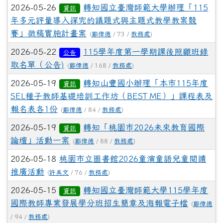
2026-05-26
轉知國立臺灣師範大學辦理「115
資訊
年多元評量導入探究的議題式與主題式教學教案競
賽」徵稿實施計畫案
(
鄭偉德
/ 73 /
教務處
)
2026-05-22
115學年度第一學期課後照顧班錄
公告
取名單（公告)
(
鄭偉德
/ 168 /
教務處
)
2026-05-19
轉知山豐國小辦理「本市115年度
資訊
SEL種子教師基礎培訓工作坊（BEST ME）」課程表及
報名表各1份
(
鄭偉德
/ 84 /
教務處
)
2026-05-19
轉知「桃園市2026未來教育國際
資訊
論壇」活動一案
(
鄭偉德
/ 88 /
教務處
)
2026-05-18
桃園市立圖書館2026童演童語兒童閱讀
推廣活動
(
許美文
/ 76 /
教務處
)
2026-05-15
轉知國立臺灣師範大學115學年度
資訊
國際教師專業發展學分班招生簡章及海報電子檔
(
鄭偉德
/ 94 /
教務處
)