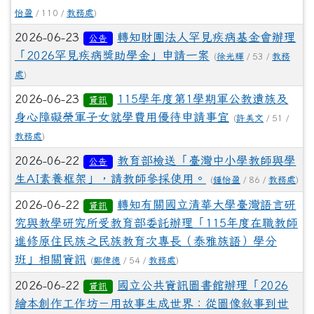
怡盈
/ 110 /
教務處
)
2026-06-23
轉知財團法人罕見疾病基金會辦理
公告
「2026罕見疾病獎助學金」申請一案
(
徐光輝
/ 53 /
教務
處
)
2026-06-23
115學年度第1學期軍公教遺族及
資訊
身心障礙榮軍子女就學費用優待申請事宜
(
許美文
/ 51 /
教務處
)
2026-06-22
教育部檢送「臺灣中小學教師與學
公告
生AI素養框架」，請教師參採使用。
(
鍾怡盈
/ 86 /
教務處
)
2026-06-22
轉知有關國立清華大學臺灣語言研
資訊
究與教學研究所受教育部委託辦理「115年度在職教師
進修原住民族之民族教育次專長（泰雅族語）學分
班」相關資訊
(
鄭偉德
/ 54 /
教務處
)
2026-06-22
國立公共資訊圖書館辦理「2026
資訊
繪本創作工作坊－用故事生成世界：從圖像敘事到世