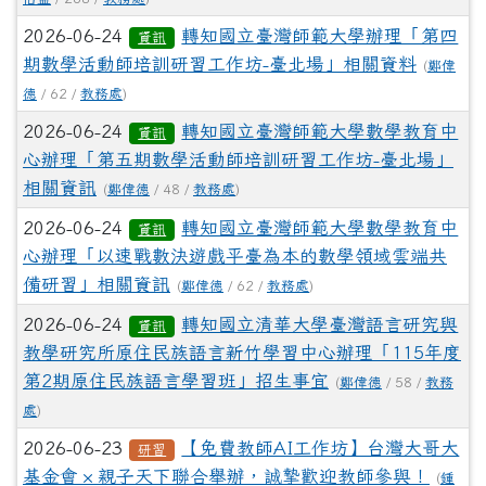
2026-06-24
轉知國立臺灣師範大學辦理「第四
資訊
期數學活動師培訓研習工作坊-臺北場」相關資料
(
鄭偉
德
/ 62 /
教務處
)
2026-06-24
轉知國立臺灣師範大學數學教育中
資訊
心辦理「第五期數學活動師培訓研習工作坊-臺北場」
相關資訊
(
鄭偉德
/ 48 /
教務處
)
2026-06-24
轉知國立臺灣師範大學數學教育中
資訊
心辦理「以速戰數決遊戲平臺為本的數學領域雲端共
備研習」相關資訊
(
鄭偉德
/ 62 /
教務處
)
2026-06-24
轉知國立清華大學臺灣語言研究與
資訊
教學研究所原住民族語言新竹學習中心辦理「115年度
第2期原住民族語言學習班」招生事宜
(
鄭偉德
/ 58 /
教務
處
)
2026-06-23
【免費教師AI工作坊】台灣大哥大
研習
基金會 × 親子天下聯合舉辦，誠摯歡迎教師參與！
(
鍾