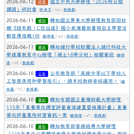
2026-06-12
國立中央大學辦理「2026明日閱
研習
讀週」研討會
(
許美文
/ 64 /
教務處
)
2026-06-11
轉知國立屏東大學辦理教育部因材
資訊
網《超有戲！C位出道》國小表演藝術暑假自主學習活
動宣傳海報1份
(
鄭偉德
/ 62 /
教務處
)
2026-06-11
轉知健行學校財團法人健行科技大
資訊
學推廣教育中心辦理「碩士18學分班」相關資訊
(
鄭偉
德
/ 68 /
教務處
)
2026-06-10
公布教育部「高級中等以下學校人
公告
工智慧使用和學習指引」，請本校教師參採運用。
(
鍾
怡盈
/ 72 /
教務處
)
2026-06-10
轉知有關國立臺灣師範大學辦理
資訊
115年「素養導向課室評量資源建置暨推廣計畫」素養
導向評量應用研習資訊一案
(
鄭偉德
/ 67 /
教務處
)
2026-06-10
轉知教育部委請銘傳大學辦理
資訊