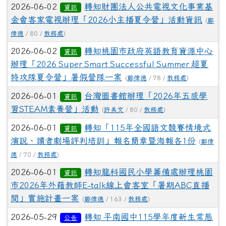
2026-06-02
轉知財團法人公共電視文化事業基
資訊
金會客家電視辦理「2026小主播夏令營」活動資訊
(
鄭
偉德
/ 80 /
教務處
)
2026-06-02
轉知桃園市政府英語教育資源中心
資訊
辦理「2026 Super Smart Successful Summer 超夏
特攻隊夏令營」暑假營隊一案
(
鄭偉德
/ 78 /
教務處
)
2026-06-01
台灣圖書館辦理「2026年五感學
資訊
習STEAM素養營」活動
(
許美文
/ 80 /
教務處
)
2026-06-01
轉知「115年全國語文競賽情境式
資訊
演說、讀者劇場評判培訓」報名簡章暨海報各1份
(
鄭偉
德
/ 70 /
教務處
)
2026-06-01
轉知龍科國民小學籌備處辦理桃園
資訊
市2026年外籍教師E-talk線上會客室「暑期ABC直播
間」實施計畫一案
(
鄭偉德
/ 163 /
教務處
)
2026-05-29
轉知 平南國中115學年度新生常態
公告