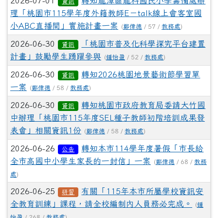
2026-07-01
轉知龍潭區龍科國民小學籌備處辦
資訊
理「桃園市115學年度外籍教師E－talk線上會客室國
小ABC直播間」實施計畫一案
(
鄭偉德
/ 57 /
教務處
)
2026-06-30
「桃園市普及化科學探究平台建置
資訊
計畫」鼓勵學生踴躍參與
(
鍾怡盈
/ 52 /
教務處
)
2026-06-30
轉知2026桃園地景藝術節學習單
資訊
一案
(
鄭偉德
/ 58 /
教務處
)
2026-06-30
轉知桃園市政府教育局委請大竹國
資訊
中辦理「桃園市115年度SEL種子教師初階培訓成果發
表會」相關資訊1份
(
鄭偉德
/ 58 /
教務處
)
2026-06-26
轉知本市114學年度暑假「市長給
公告
全市高國中小學生家長的一封信」一案
(
鄭偉德
/ 68 /
教務
處
)
2026-06-25
有關「115年本市所屬學校資訊安
研習
全教育訓練」課程，請全校編制內人員務必完成。
(
鍾
怡盈
/ 268 /
教務處
)