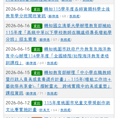
2026-06-16
轉知115學年度各師資類科學士後
資訊
教育學分班開班資訊
(
鄭偉德
/ 68 /
教務處
)
2026-06-16
轉知國立清華大學辦理教育部補助
資訊
115年度「高級中等以下學校教師在職進修專長增能學
分班」招生簡章
(
鄭偉德
/ 57 /
教務處
)
2026-06-15
轉知桃園市政府戶外教育及海洋教
資訊
育中心辦理114學年度「全國綠階/初階海洋教育者培
訓課程」
(
鄭偉德
/ 69 /
教務處
)
2026-06-15
轉知教育部辦理「中小學在職教師
資訊
暨行政人員美感素養提升計畫」- 115年(增能工作坊＋
藝術祭共享會)-「摺射靈光∞跨域實踐中的美感重塑」
課程資訊
(
鄭偉德
/ 71 /
教務處
)
2026-06-12
115年度桃園市兒童文學獎創作徵
資訊
文比賽實施計畫
(
許美文
/ 64 /
教務處
)