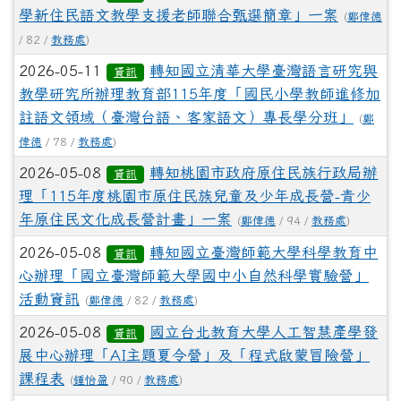
學新住民語文教學支援老師聯合甄選簡章」一案
(
鄭偉德
/ 82 /
教務處
)
2026-05-11
轉知國立清華大學臺灣語言研究與
資訊
教學研究所辦理教育部115年度「國民小學教師進修加
註語文領域（臺灣台語、客家語文）專長學分班」
(
鄭
偉德
/ 78 /
教務處
)
2026-05-08
轉知桃園市政府原住民族行政局辦
資訊
理「115年度桃園市原住民族兒童及少年成長營-青少
年原住民文化成長營計畫」一案
(
鄭偉德
/ 94 /
教務處
)
2026-05-08
轉知國立臺灣師範大學科學教育中
資訊
心辦理「國立臺灣師範大學國中小自然科學實驗營」
活動資訊
(
鄭偉德
/ 82 /
教務處
)
2026-05-08
國立台北教育大學人工智慧產學發
資訊
展中心辦理「AI主題夏令營」及「程式啟蒙冒險營」
課程表
(
鍾怡盈
/ 90 /
教務處
)