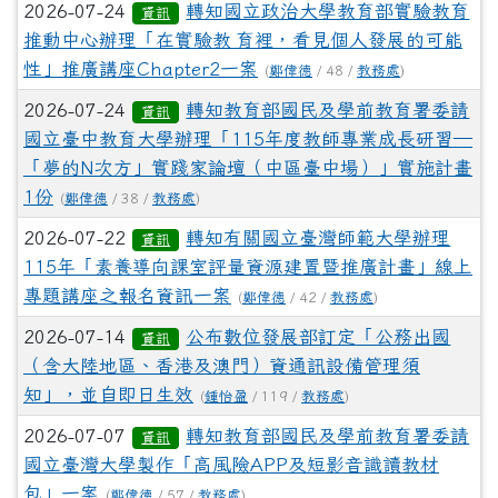
2026-07-24
轉知國立政治大學教育部實驗教育
資訊
推動中心辦理「在實驗教 育裡，看見個人發展的可能
性」推廣講座Chapter2一案
(
鄭偉德
/ 48 /
教務處
)
2026-07-24
轉知教育部國民及學前教育署委請
資訊
國立臺中教育大學辦理「115年度教師專業成長研習—
「夢的N次方」實踐家論壇（中區臺中場）」實施計畫
1份
(
鄭偉德
/ 38 /
教務處
)
2026-07-22
轉知有關國立臺灣師範大學辦理
資訊
115年「素養導向課室評量資源建置暨推廣計畫」線上
專題講座之報名資訊一案
(
鄭偉德
/ 42 /
教務處
)
2026-07-14
公布數位發展部訂定「公務出國
資訊
（含大陸地區、香港及澳門）資通訊設備管理須
知」，並自即日生效
(
鍾怡盈
/ 119 /
教務處
)
2026-07-07
轉知教育部國民及學前教育署委請
資訊
國立臺灣大學製作「高風險APP及短影音識讀教材
包」一案
(
鄭偉德
/ 57 /
教務處
)