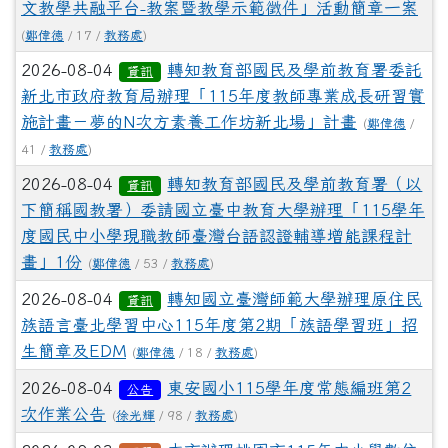
文教學共融平台-教案暨教學示範徵件」活動簡章一案
(
鄭偉德
/ 17 /
教務處
)
2026-08-04
轉知教育部國民及學前教育署委託
資訊
新北市政府教育局辦理「115年度教師專業成長研習實
施計畫－夢的N次方素養工作坊新北場」計畫
(
鄭偉德
/
41 /
教務處
)
2026-08-04
轉知教育部國民及學前教育署（以
資訊
下簡稱國教署）委請國立臺中教育大學辦理「115學年
度國民中小學現職教師臺灣台語認證輔導增能課程計
畫」1份
(
鄭偉德
/ 53 /
教務處
)
2026-08-04
轉知國立臺灣師範大學辦理原住民
資訊
族語言臺北學習中心115年度第2期「族語學習班」招
生簡章及EDM
(
鄭偉德
/ 18 /
教務處
)
2026-08-04
東安國小115學年度常態編班第2
公告
次作業公告
(
徐光輝
/ 98 /
教務處
)