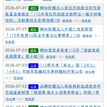
2026-07-07
轉知財團法人原住民族語言研究發
資訊
展基金會檢送「115年原住民族語言教學法—種子師資
培訓」活動資訊及宣傳海報1份
(
鄭偉德
/ 54 /
教務處
)
2026-07-07
轉知財團法人中壢仁海宮辦理
資訊
「115年度第14屆全市書法比賽簡章」1份
(
鄭偉德
/ 51 /
教務處
)
2026-07-03
轉知客家委員會115年「客語家庭
資訊
表揚簡章」電子檔1份
(
鄭偉德
/ 55 /
教務處
)
2026-07-03
115學年度「新生」暨「2升3」
公告
「4升5」年級常態編班及導師編配作業公告
(
徐光輝
/
612 /
教務處
)
2026-07-02
函轉財團法人核能與新能源教育研
公告
究協進會辦理「開張翠 蓮女士清寒獎學金」申請一案
(
徐光輝
/ 52 /
教務處
)