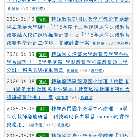
「115年度中小學雙語教學在職教師增能學分班」資訊
(
鄭偉德
/ 70 /
教務處
)
2026-06-10
轉知教育部國民及學前教育署委請
資訊
國立東華大學辦理「115年度十二年課綱原住民族教育
議題融入校訂課程推廣計畫」之「115年原住民族教育
議題教學設計工作坊」實施計畫一案
(
鄭偉德
/ 63 /
教務處
)
2026-06-09
轉知國立清華大學教育與學習科技
資訊
學系辦理「115學年度第1學期教育學推廣教育碩士學
分班」報名表與招生簡章
(
鄭偉德
/ 78 /
教務處
)
2026-06-08
轉知龍潭區龍潭國小辦理「桃園市
資訊
114學年度推動國民中小學本土教育增進教師客語能力
認證研習計畫」一案
(
鄭偉德
/ 65 /
教務處
)
2026-06-08
轉知西門國小教專中心辦理114學
資訊
年度教師增能研習「科技輔助自主學習_Gemini的實作
與應用」
(
鄭偉德
/ 317 /
教務處
)
2026-06-08
轉知國立臺北教育大學辦理「115
資訊