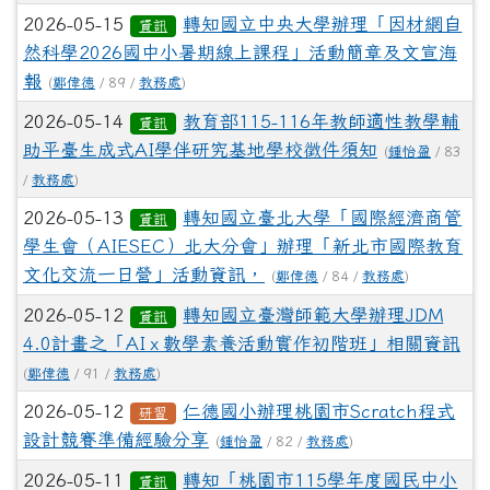
2026-05-15
轉知國立中央大學辦理「因材網自
資訊
然科學2026國中小暑期線上課程」活動簡章及文宣海
報
(
鄭偉德
/ 89 /
教務處
)
2026-05-14
教育部115-116年教師適性教學輔
資訊
助平臺生成式AI學伴研究基地學校徵件須知
(
鍾怡盈
/ 83
/
教務處
)
2026-05-13
轉知國立臺北大學「國際經濟商管
資訊
學生會（AIESEC）北大分會」辦理「新北市國際教育
文化交流一日營」活動資訊，
(
鄭偉德
/ 84 /
教務處
)
2026-05-12
轉知國立臺灣師範大學辦理JDM
資訊
4.0計畫之「AI x 數學素養活動實作初階班」相關資訊
(
鄭偉德
/ 91 /
教務處
)
2026-05-12
仁德國小辦理桃園市Scratch程式
研習
設計競賽準備經驗分享
(
鍾怡盈
/ 82 /
教務處
)
2026-05-11
轉知「桃園市115學年度國民中小
資訊