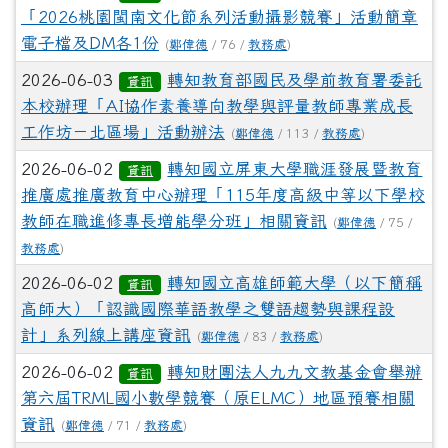
「2026桃園閩南文化節系列活動攝影競賽」活動簡章
電子檔及DM各1份
(
鄭偉德
/ 76 /
教務處
)
2026-06-03
轉知教育部國民及學前教育署委託
資訊
本校辦理「AI協作素養導向教學與評量教師專業成長
工作坊－北區場」活動辦法
(
鄭偉德
/ 113 /
教務處
)
2026-06-02
轉知國立屏東大學職涯發展暨教育
資訊
推廣處推廣教育中心辦理「115年度高級中等以下學校
教師在職進修專長增能學分班」相關資訊
(
鄭偉德
/ 75 /
教務處
)
2026-06-02
轉知國立高雄師範大學（以下簡稱
資訊
高師大）「認識國際華語教學之雙語趨勢與課程設
計」系列線上講座資訊
(
鄭偉德
/ 83 /
教務處
)
2026-06-02
轉知財團法人九九文教基金會舉辦
資訊
第六屆TRML國小數學競賽（原ELMC）地區預賽相關
資訊
(
鄭偉德
/ 71 /
教務處
)