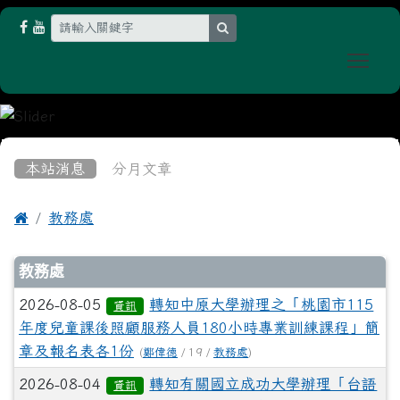
search
Togg
:::
本站消息
分月文章

教務處
文章列表
教務處
2026-08-05
轉知中原大學辦理之「桃園市115
資訊
年度兒童課後照顧服務人員180小時專業訓練課程」簡
章及報名表各1份
(
鄭偉德
/ 19 /
教務處
)
2026-08-04
轉知有關國立成功大學辦理「台語
資訊