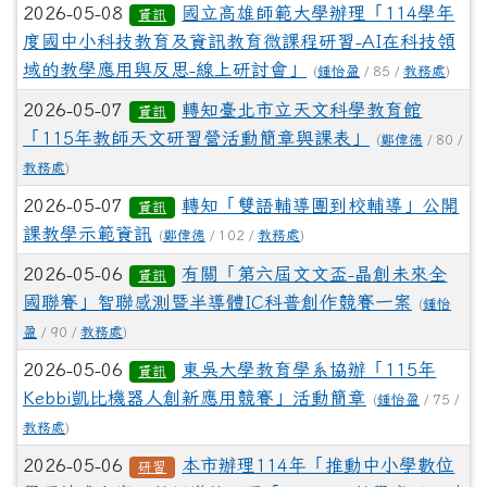
2026-05-08
國立高雄師範大學辦理「114學年
資訊
度國中小科技教育及資訊教育微課程研習-AI在科技領
域的教學應用與反思-線上研討會」
(
鍾怡盈
/ 85 /
教務處
)
2026-05-07
轉知臺北市立天文科學教育館
資訊
「115年教師天文研習營活動簡章與課表」
(
鄭偉德
/ 80 /
教務處
)
2026-05-07
轉知「雙語輔導團到校輔導」公開
資訊
課教學示範資訊
(
鄭偉德
/ 102 /
教務處
)
2026-05-06
有關「第六屆文文盃-晶創未來全
資訊
國聯賽」智聯感測暨半導體IC科普創作競賽一案
(
鍾怡
盈
/ 90 /
教務處
)
2026-05-06
東吳大學教育學系協辦「115年
資訊
Kebbi凱比機器人創新應用競賽」活動簡章
(
鍾怡盈
/ 75 /
教務處
)
2026-05-06
本市辦理114年「推動中小學數位
研習