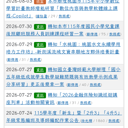
2026-08-03
本市辦理桃園市115年中小學數位
研習
學習計畫教師增能研習「數位內容與教學軟體線上課
程-Copilot」
(
鍾怡盈
/ 29 /
教務處
)
2026-07-30
轉知本市115年度國民小學兒童課
資訊
後照顧班服務人員訓練課程研習一案
(
鄭偉德
/ 75 /
教務處
)
2026-07-29
轉知「水桃園：桃園水文永續學用
資訊
培力工作坊」-新街溪流域文資串聯地方夥伴培養計畫
(
鄭偉德
/ 31 /
教務處
)
2026-07-27
轉知國立臺灣師範大學辦理「國小
資訊
五年級低成就學生數學疑難問題與有效教學示例成果
分享研習」更正後簡章一案
(
鄭偉德
/ 40 /
教務處
)
2026-07-27
轉知「2026金融保險知識巡迴講
資訊
座列車」活動相關資訊
(
鄭偉德
/ 31 /
教務處
)
2026-07-24
115學年度「新生」暨「2升3」「4升5」
年級常態編班及導師編配作業公告
(
徐光輝
/ 1860 /
教務處
)