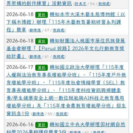
界架構的創作練習」活動資訊
(
許美文
/ 54 /
教務處
)
2026-06-18
轉知本市大溪木藝生態博物館（以
資訊
下稱木博館）辦理「115年木藝教育暑期研習系列課
程」簡章
(
鄭偉德
/ 67 /
教務處
)
2026-06-18
轉知財團法人桃園市原住民族發展
資訊
基金會辦理「【Parud 拔路】2026年文化行動教育獎
助計畫」
(
鄭偉德
/ 61 /
教務處
)
2026-06-17
轉知國立政治大學辦理「115年度
資訊
人權與法治教育專長增能學分班」、「115年度戶外教
育增能學分班」、「115年度社會情緒學習（SEL）教
育專長增能學分班」、「115年度科技資訊與媒體素
養/學生健康安全上網－數位賦能與AI科技之教育應用
增能學分班」及「115年度食農教育增能學分班」招生
資訊各1份
(
鄭偉德
/ 55 /
教務處
)
2026-06-16
轉知國立中央大學辦理因材網自然
資訊
科學2026暑期課程簡章3份
(
鄭偉德
/ 61 /
教務處
)