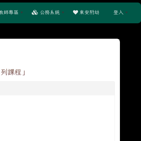
教師專區
公務系統
東安附幼
登入
:::
系列課程」