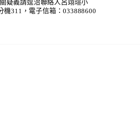
相關疑義請逕洽聯絡人呂翊瑄小
 分機311，電子信箱：033888600