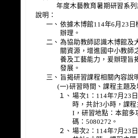
年度木藝教育暑期研習系列
說明：
一、
依據木博館114年6月23日
辦理。
二、
為協助教師認識木博館及
關資源，增進國中小教師
養及工藝能力，爰辦理旨
發展。
三、
旨揭研習課程相關內容說
(一)
研習時間、課程主題及
１、
場次1：114年7月2
時，共計3小時，課程
I，研習地點：本館多
碼：5080272。
２、
場次2：114年7月2