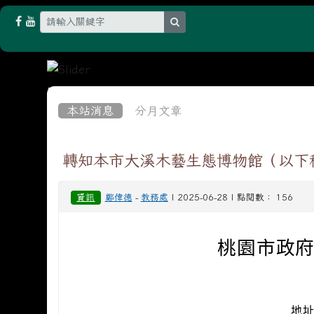
search
:::
本站消息
分月文章
轉知本市大溪木藝生態博物館（以下
資訊
鄭偉德
-
教務處
| 2025-06-28 | 點閱數： 156
桃園市政府
地址