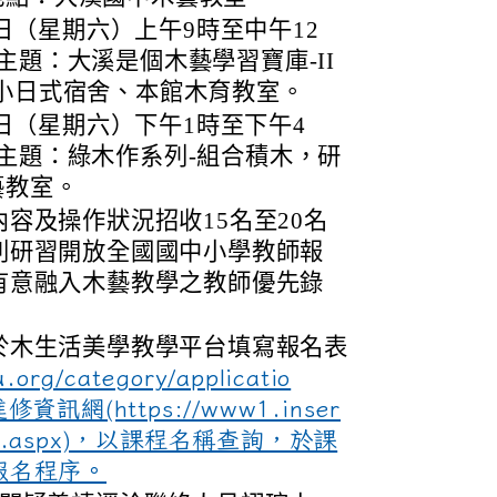
16日（星期六）上午9時至中午12
主題：大溪是個木藝學習寶庫-II
小日式宿舍、本館木育教室。
16日（星期六）下午1時至下午4
主題：綠木作系列-組合積木，研
藝教室。
容及操作狀況招收15名至20名
列研習開放全國國中小學教師報
有意融入木藝教學之教師優先錄
於木生活美學教學平台填寫報名表
.org/category/applicatio
網(https://www1.inser
login.aspx)，以課程名稱查詢，於課
報名程序。