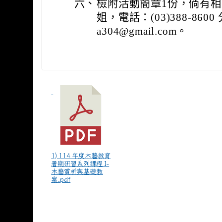
六、
檢附活動簡章1份，倘有
姐，電話：(03)388-8600
a304@gmail.com。
1) 114 年度木藝教育
暑期研習系列課程 I-
木藝賞析與基礎教
案.pdf