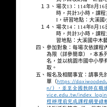
１３、
場次13：114年8月
時，共計3小時，課程
I，研習地點：大溪國
１４、
場次14：114年8月
時，共計3小時，課程
習地點：大溪國中木
四、
參加對象：每場次依課程內
為限（詳參簡章），本系
名，並以桃園市國中小學
取。
五、
報名及相關事宜：請事先
單（
https://daxiwoodedu
n/），並至全國教師在職進修資訊
vice.edu.tw/index_
程辦理前完成課程網登錄