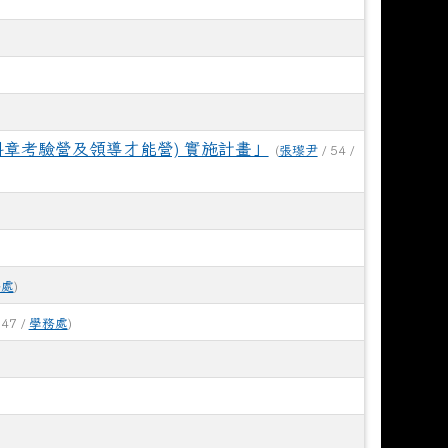
章考驗營及領導才能營) 實施計畫」
(
張瓈尹
/ 54 /
務處
)
 47 /
學務處
)