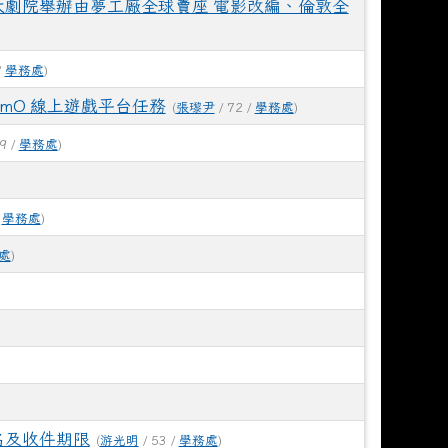
中心大劇院舉辦由夢工廠全球賣座 電影改編、倫敦全
/
學務處
)
mO 線上遊戲平台任務
(
張瓈尹
/ 72 /
學務處
)
9 /
學務處
)
/
學務處
)
處
)
名及收件期限
(
游光明
/ 53 /
學務處
)