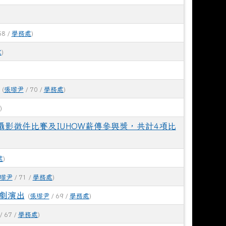
58 /
學務處
)
處
)
(
張瓈尹
/ 70 /
學務處
)
)
影徵件比賽及IUHOW薪傳參與獎，共計4項比
處
)
瓈尹
/ 71 /
學務處
)
劇演出
(
張瓈尹
/ 69 /
學務處
)
/ 67 /
學務處
)