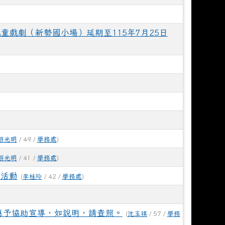
童戲劇（新勢國小場）延期至115年7月25日
游光明
/ 49 /
學務處
)
游光明
/ 41 /
學務處
)
」活動
(
李桂玲
/ 42 /
學務處
)
惠予協助宣導，如說明，請查照。
(
沈玉祺
/ 57 /
學務