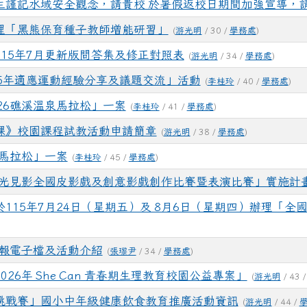
生謹記水域安全觀念，請貴校 於暑假返校日期間加強宣導，
理「黑熊保育種子教師增能研習」
(
游光明
/ 30 /
學務處
)
15年7月更新版問答集及修正對照表
(
游光明
/ 34 /
學務處
)
5年適應運動經驗分享及議題交流」活動
(
李桂玲
/ 40 /
學務處
)
26礁溪溫泉馬拉松」一案
(
李桂玲
/ 41 /
學務處
)
課》校園課程試教活動申請簡章
(
游光明
/ 38 /
學務處
)
北馬拉松」一案
(
李桂玲
/ 45 /
學務處
)
雕光見影全國皮影戲及創意影戲創作比賽暨表演比賽」實施計
115年7月24日（星期五）及 8月6日（星期四）辦理「全
海報電子檔及活動介紹
(
張瓈尹
/ 34 /
學務處
)
26年 She Can 青春期生理教育校園公益專案」
(
游光明
/ 43 
挑戰賽」國小中年級健康飲食教育推廣活動資訊
(
游光明
/ 44 /