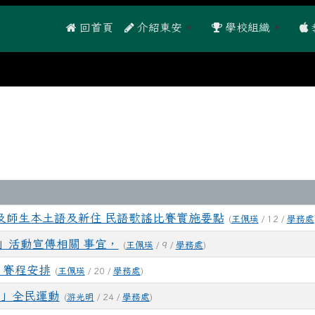
 回首頁
介紹東安
學校組織
及師生本土語及新住 民語歌謠比賽實施要點
(
王佩瑛
/ 12 /
學務處
演」活動宣傳相關 事宜，
(
王佩瑛
/ 9 /
學務處
)
」賽程安排
(
王佩瑛
/ 20 /
學務處
)
0」全民運動
(
游光明
/ 24 /
學務處
)