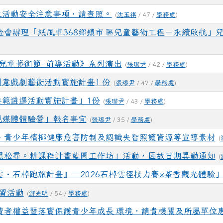
生活動安全注意事項，請查照。
(
沈玉祺
/ 47 /
學務處
)
會辦理「紙風車368鄉鎮市 區兒童藝術工程－永續啟航」兒
園兒童藝術節- 前導活動》系列演出
(
張瓈尹
/ 42 /
學務處
)
創意戲劇藝術活動實施計畫1 份
(
張瓈尹
/ 47 /
學務處
)
典範遴選活動實施計畫」1份
(
張瓈尹
/ 43 /
學務處
)
視媒體體驗營」報名事宜
(
張瓈尹
/ 35 /
學務處
)
、青少年檳榔健康危害防制及認識失智照護資源等宣導素材
(
黑松尋。耕課程計畫藍圖工作坊」活動，因故日期異動通知
(
・石棹跑旅計畫』—2026石棹雲徑接力賽×茶香觀光體驗
研習活動
(
游光明
/ 54 /
學務處
)
費者權益暨落實保護青少年成長 環境，請貴機關及所屬單位