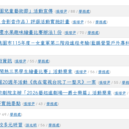
桃園兒童藝術節」活動宣傳
(
張瓈尹
/ 88 /
學務處
)
（含影音作品）評選活動實施計畫
(
張瓈尹
/ 56 /
學務處
)
國產水果趣味繪畫比賽辦法1 份
(
張瓈尹
/ 70 /
學務處
)
園市115年度－女童軍第二階段進程考驗(藍鵲營暨戶外專科
動資訊
(
張瓈尹
/ 55 /
學務處
)
－鬧熱三界學生繪畫比賽」活動簡章
(
張瓈尹
/ 56 /
學務處
)
團20週年活動《我在電視台玩了一整天》一案
(
張瓈尹
/ 55 /
學
劇院主辦「2026藝起進劇場—爵士樂篇」活動簡章
(
張瓈尹
/
賽實施要點
(
張瓈尹
/ 43 /
學務處
)
/ 49 /
學務處
)
校多元研習
(
游光明
/ 56 /
學務處
)