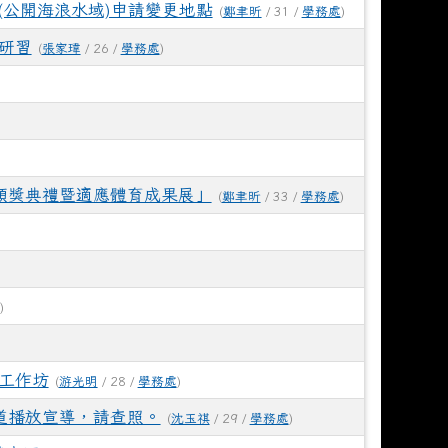
(公開海浪水域)申請變更地點
(
鄭聿昕
/ 31 /
學務處
)
研習
(
張家瑋
/ 26 /
學務處
)
頒獎典禮暨適應體育成果展」
(
鄭聿昕
/ 33 /
學務處
)
)
工作坊
(
游光明
/ 28 /
學務處
)
道播放宣導，請查照。
(
沈玉祺
/ 29 /
學務處
)