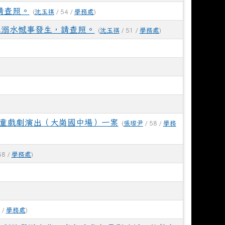
請查照。
(
沈玉祺
/ 54 /
學務處
)
免溺水憾事發生，請查照。
(
沈玉祺
/ 51 /
學務處
)
兒童戲劇演出（大崗國中場）一案
(
張瓈尹
/ 58 /
學務
58 /
學務處
)
 /
學務處
)