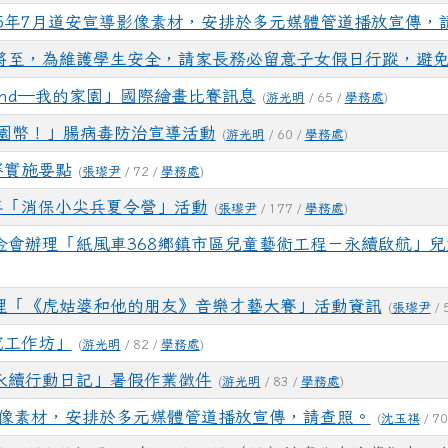
5年7月道安宣導影像素材，安排於多元媒體管道播放宣傳，
將至，為維護學生安全，請家長務必留意子女假日行蹤，避
meland—我的家園」國際繪畫比賽訊息
(
游光明
/ 65 /
學務處
)
桃園幣！」腸病毒防治宣導活動
(
游光明
/ 60 /
學務處
)
賽實施要點
(
張瓈尹
/ 72 /
學務處
)
年「消保小尖兵夏令營」活動
(
張瓈尹
/ 177 /
學務處
)
金會辦理「紙風車368鄉鎮市區兒童藝術工程－永續啟航」
理「《虎姑婆和他的朋友》音樂才藝大賽」活動資訊
(
張瓈尹
/ 
究工作坊」
(
游光明
/ 82 /
學務處
)
永續行動日記」暑假作業徵件
(
游光明
/ 83 /
學務處
)
影像素材，安排於多元媒體管道播放宣傳，請查照。
(
沈玉祺
/ 70