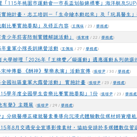
「115年桃園市運動會─市長盃划船錦標賽」海洋艇及SUP
推廣實施計畫，志工培訓－「生命繪本動起來」及「玩具醫生」
戲劇比賽實施要點」及修正內容
(
王佩瑛
/ 23 /
學務處
)
市青少年菸害防制實體解謎活動」
(
張家瑋
/ 22 /
學務處
)
5年童軍小隊長訓練營活動
(
王佩瑛
/ 27 /
學務處
)
育大學辦理「2026年『王牌愛／礙運動』適應運動系列徵選
場-宋坤傳藝 《酬神》擊樂表演」活動宣傳
(
張瓈尹
/ 30 /
學務處
)
年全國社區童軍大露營活動」 實施計畫
(
張瓈尹
/ 23 /
學務處
)
15學年度全國學生音樂比賽實施要點」1份
(
張瓈尹
/ 23 /
學務處
地有聲》主題展
(
張瓈尹
/ 29 /
學務處
)
經營』分級醫療正確就醫素養導向沉浸式體驗數位媒材師資增能
115年8月交通安全宣導影像素材，協助安排於多媒體數位管