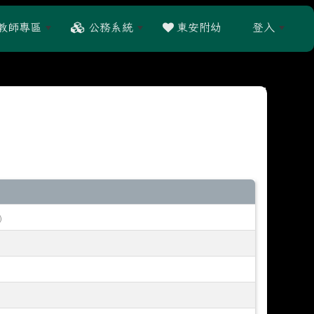
教師專區
公務系統
東安附幼
登入
:::
)