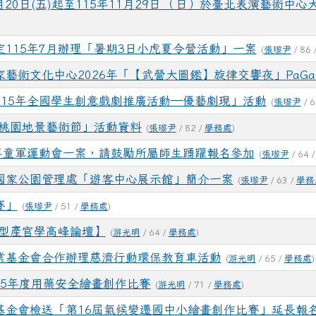
月20日(五)起至115年11月29日 （日）於臺北表演藝術
115年7月辦理「暑期3日小虎夏令營活動」一案
(
張瓈尹
/ 86 
藝術文化中心2026年「【武營大圖鑑】旋律交響夜」PaGa
15年全國學生創意戲劇推廣活動—優藝劇現」活動
(
張瓈尹
/ 6
6桃園地景藝術節」活動資料
(
張瓈尹
/ 82 /
學務處
)
年童軍運動會一案，請鼓勵所屬師生踴躍報名參加
(
張瓈尹
/ 64 
國家公園管理處「遊客中心展示館」簡介一案
(
張瓈尹
/ 63 /
學務
賽」
(
張瓈尹
/ 51 /
學務處
)
轉型產官學高峰論壇】
(
游光明
/ 64 /
學務處
)
業基金會合作辦理慈濟行動環保教育車活動
(
游光明
/ 65 /
學務處
)
15年度用藥安全繪畫創作比賽
(
游光明
/ 71 /
學務處
)
基金會檢送「第16屆氣候變遷國中小繪畫創作比賽」延長報