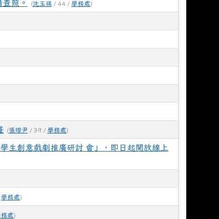
請查照。
(
沈玉祺
/ 44 /
學務處
)
畫
(
張瓈尹
/ 39 /
學務處
)
國學生創意戲劇推廣研討 會」，即日起開放線上
/
學務處
)
學務處
)