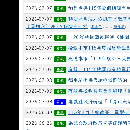
2026-07-07
加強宣導115年暑假期間學
資訊
2026-07-07
轉知財團法人紙風車文教基金
資訊
（星期六）晚上7時演出一案
(
張瓈尹
/ 41 /
學務處
)
2026-07-07
「2026桃園藝術巡演《桃
資訊
2026-07-07
檢送本市115年度推展學生
資訊
2026-07-07
檢送本市「115年度心三美
資訊
2026-07-07
有關「115年桃園市有線電
資訊
2026-07-03
衛生局提供代謝症候群防治
資訊
2026-07-03
有關黑松教育基金會辦理「
資訊
2026-07-03
嘉義縣政府辦理「『奔山走雲
公告
2026-06-30
115年7月「奧德賽」電影
資訊
2026-06-26
為配合政府政策宣導保護消
資訊