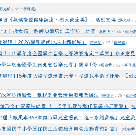
游光明
/ 55 /
學務處
)
作坊《氣候變遷健康調適、樹大便適美》」活動宣傳
(
游光明
/ 
Girls！ 挺女孩一教師知識培訓工作坊」計畫
(
游光明
/ 135 /
學務
辦理「2026耀登炳南地球永續影展」
(
游光明
/ 67 /
學務處
)
詢「115學年度全國學生音樂比賽決賽指定曲草案」修正意見
5學年度全國學生南北管音樂比賽」簡章1份
(
張瓈尹
/ 62 /
學務處
辦理115年度弘揚孝道漫畫比賽、孝道故事徵文比賽、Ü好攝
LAY×消防體驗營」租稅夏令營活動海報及辦法
(
張瓈尹
/ 78 /
學務
類無形文化資產補助案 「115年北管後場伴奏暑期研習營」
(
張
辦理「紙風車368鄉鎮市區兒童藝術工程－永續啟航」兒童戲
學年度國民中小學原住民生活體驗育樂營活動實施計畫」
(
張瓈尹