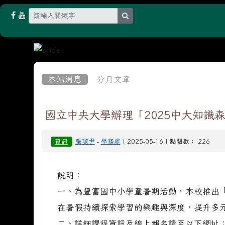
search
:::
本站消息
分月文章
國立中央大學辦理「2025中大知識
資訊
張瓈尹
-
學務處
| 2025-05-16 | 點閱數： 226
說明：
一、為豐富國中小學童暑期活動，本校推出「
在暑假持續探索學習的樂趣與深度，提升多
二、詳細課程資訊及線上報名請至以下網址