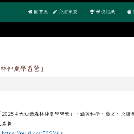
 回首頁
介紹東安
學校組織
森林仲夏學習營」
2025中大知識森林仲夏學習營」，涵蓋科學、藝文、永續
元素養。
：
https://reurl.cc/rE0GMk。