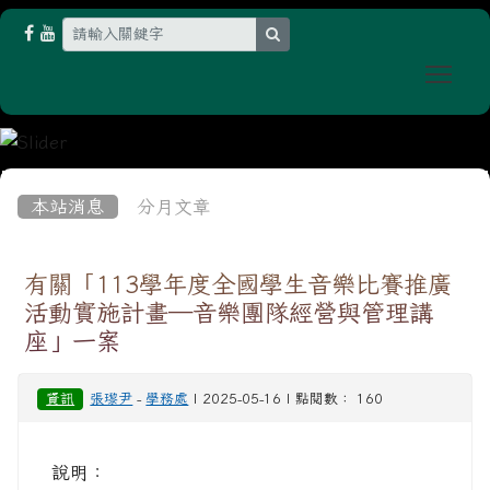
search
Togg
:::
本站消息
分月文章
有關「113學年度全國學生音樂比賽推廣
活動實施計畫─音樂團隊經營與管理講
座」一案
資訊
張瓈尹
-
學務處
| 2025-05-16 | 點閱數： 160
說明：