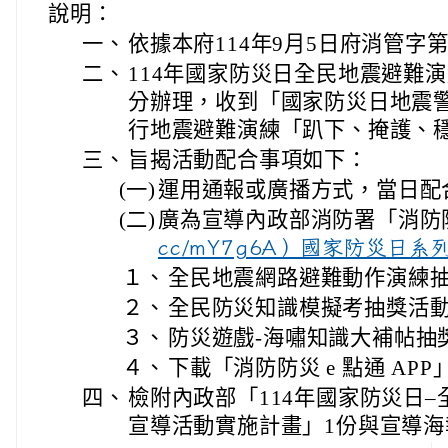
說明：
一、
依據本府114年9月5日府消管字第1
二、
114年國家防災日全民地震避難演練
分辦理，收到「國家防災日地震
行地震避難演練「趴下、掩護、
三、
旨揭活動配合事項如下：
(一)
運用通報或廣播方式，當日配
(二)
廣為宣導內政部消防署「消防
cc/mY7g6A）國家防災日系
１、
全民地震網路避難動作演練
２、
全民防災知識模擬考抽獎活
３、
防災遊戲-海嘯知識大補帖抽
４、
下載「消防防災 e 點通 APP
四、
檢附內政部「114年國家防災日
宣導活動實施計畫」1份與宣導海