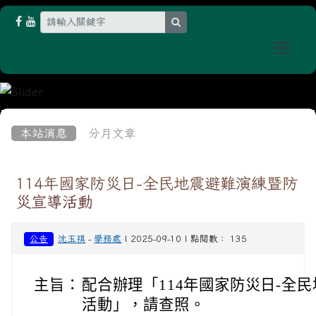
search
Togg
:::
本站消息
分月文章
114年國家防災日-全民地震避難演練暨防
災宣導活動
公告
沈玉祺
-
學務處
| 2025-09-10 | 點閱數： 135
主旨：
配合辦理「114年國家防災日-全
活動」，請查照。