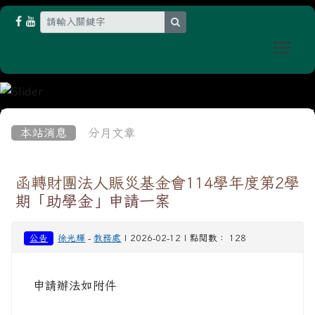
search
Togg
:::
本站消息
分月文章
函轉財團法人賑災基金會114學年度第2學
期「助學金」申請一案
公告
徐光輝
-
教務處
| 2026-02-12 | 點閱數： 128
申請辦法如附件