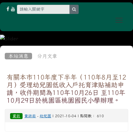
search
Togg
:::
本站消息
分月文章
有關本市110年度下半年（110年8月至12
月）受理幼兒園低收入戶托育津貼補助申
請，收件期間為110年10月26日 至110年
10月29日於桃園區桃園國民小學辦理。
資訊
黃詩茹
-
幼兒園
| 2021-10-04 | 點閱數： 610