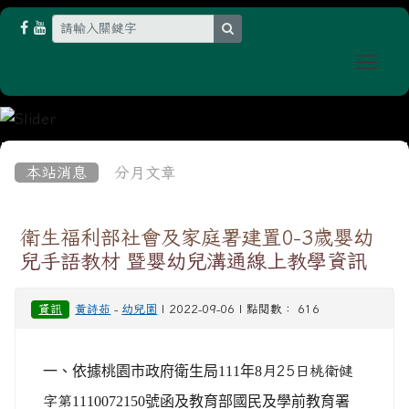
search
Togg
:::
本站消息
分月文章
衛生福利部社會及家庭署建置0-3歲嬰幼
兒手語教材 暨嬰幼兒溝通線上教學資訊
資訊
黃詩茹
-
幼兒園
| 2022-09-06 | 點閱數： 616
一、依據桃園市政府衛生局111年8
月25日桃衛健
字第
1110072150
號函及教育部國民及學前教育署