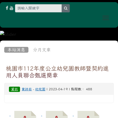
search
Togg
:::
本站消息
分月文章
桃園市112年度公立幼兒園教師暨契約進
用人員聯合甄選簡章
資訊
黃詩茹
-
幼兒園
| 2023-04-19 | 點閱數： 488