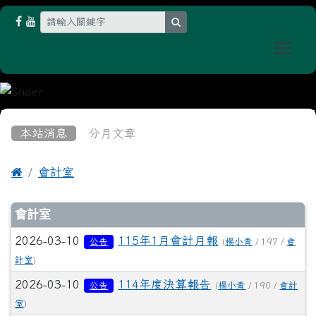
search
Togg
:::
本站消息
分月文章

會計室
文章列表
會計室
2026-03-10
115年1月會計月報
公告
(
楊小青
/ 197 /
會
計室
)
2026-03-10
114年度決算報告
公告
(
楊小青
/ 190 /
會計
室
)