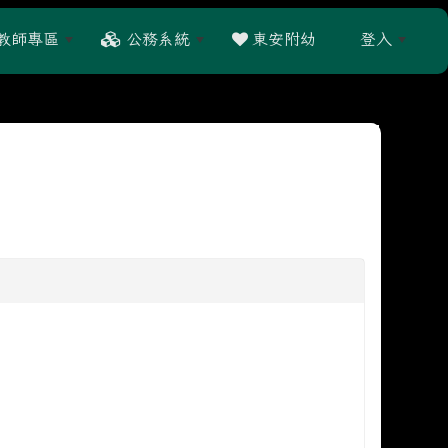
教師專區
公務系統
東安附幼
登入
:::