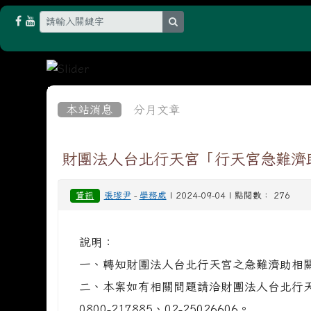
search
:::
本站消息
分月文章
財團法人台北行天宮「行天宮急難濟
資訊
張瓈尹
-
學務處
| 2024-09-04 | 點閱數： 276
說明：
一、轉知財團法人台北行天宮之急難濟助相
二、本案如有相關問題請洽財團法人台北行
0800-217885、02-25026606。