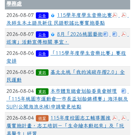
學務處
2026-08-07
115學年度學生音樂比賽
公告
及師生本土語及新住 民語歌謠比賽實施要點
2026-08-07
8月「2026桃園藝術
公告
巡演」活動宣傳相關 事宜，
2026-08-06
「115學年度學生音樂比賽」賽程
公告
安排
2026-08-05
基北北桃「我的減碳存摺2.0」全
資訊
民運動
2026-08-04
本市體育總會划船委員會辦理
資訊
「115年桃園市運動會─市長盃划船錦標賽」海洋艇及
SUP(公開海浪水域)申請變更地點
2026-08-04
115年度校園志工輔導團推
研習
廣實施計畫，志工培訓－「生命繪本動起來」及「玩
具醫生」研習