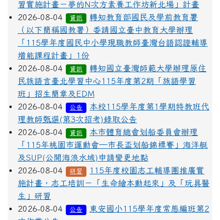
習實施計畫－夢的N次方素養工作坊新北場」計畫
2026-08-04
轉知教育部國民及學前教育署
資訊
（以下簡稱國教署）委請國立臺中教育大學辦理
「115學年度國民中小學現職教師臺灣台語認證輔導
增能課程計畫」1份
2026-08-04
轉知國立臺灣師範大學辦理原住
資訊
民族語言臺北學習中心115年度第2期「族語學習
班」招生簡章及EDM
2026-08-04
本校115學年度第1學期特教班代
公告
理教師甄選(第3次招考)錄取公告
2026-08-04
本市體育總會划船委員會辦理
資訊
「115年桃園市運動會─市長盃划船錦標賽」海洋艇
及SUP(公開海浪水域)申請變更地點
2026-08-04
115年度校園志工輔導團推廣實
研習
施計畫，志工培訓－「生命繪本動起來」及「玩具醫
生」研習
2026-08-04
東安國小115學年度常態編班第2
公告