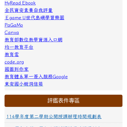
HyRead Ebook
全民資安素養自我評量
Ｅgame U世代島嶼學習樂園
PaGaMo
Canva
教育部數位教學資源入口網
均一教育平台
教育雲
code.org
link
國圖到你家
to
教育體系單一簽入服務Google
https://docs.google.com/forms/d/e/1FAIpQL
東安國小樹洞信箱
t9FipHLSoJZKP22IM7ap7saIhKp9xNhNyQ09f
\
評鑑表件專區
114學年度第二學期公開授課辦理時間規劃表