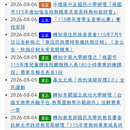
2026-08-06
中壢區中正國民小學辦理「桃園
研習
市115年度加強各校教職員及家長特教知能研習」
2026-08-06
「115學年度學生音樂比賽」賽
公告
程安排
2026-08-05
轉知原住民族委員會115年7月9
公告
日公告新版之「原住民族歲時祭儀放假日期」（含公
告、放假日期及常見問題集）
2026-08-05
轉知中原大學辦理之「桃園市
資訊
115年度兒童課後照顧服務人員180小時專業訓練課
程」簡章及報名表各1份
2026-08-05
基北北桃「我的減碳存摺2.0」全
資訊
民運動
2026-08-04
轉知有關國立成功大學辦理「台
資訊
語文教學共融平台-教案暨教學示範徵件」活動簡章
一案
2026-08-04
轉知教育部國民及學前教育署委
資訊
託新北市政府教育局辦理「115年度教師專業成長研