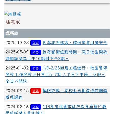
總務處
總務處
2025-10-28
因應非洲豬瘟，確保學童用餐安全
公告
2025-05-09
因應警衛值勤時間，假日校園開放
公告
時間調整為上午10點到下午3點。
2025-01-02
1/3-2/23因應工程進行，校園暫停
公告
開放 1.僅開放平日早上5~7點 2.平日下午晚上及假日
全日不開放
2024-08-15
慎防詐騙，本校並未租借任何團體
重要
辦理課程
2024-02-16
113年度桃園市政府教育局暨所屬
公告
學校採購人員訓練班