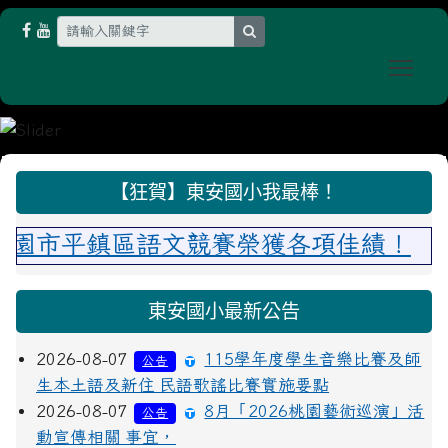
search
Togg
:::
【狂賀】東安國小我最棒！
市平鎮區語文競賽榮獲各項佳績！
東安國小最新公告
2026-08-07
115學年度學生音樂比賽及師
公告
生本土語及新住 民語歌謠比賽實施要點
2026-08-07
8月「2026桃園藝術巡演」活
公告
動宣傳相關 事宜，