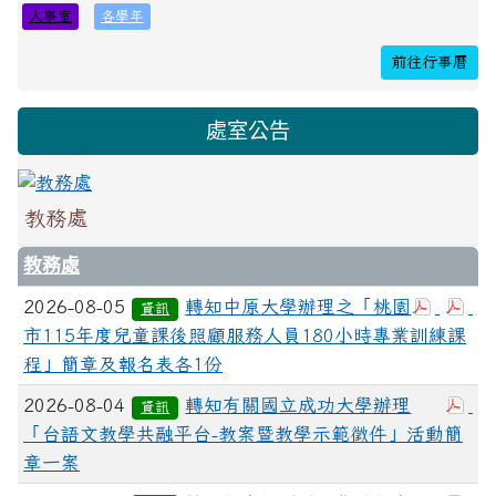
人事室
各學年
30
31
1
2
3
4
5
115學年度上學期開學
前往行事曆
課後照顧班開始上課
處室公告
教務處
教務處
2026-08-05
轉知中原大學辦理之「桃園
資訊
市115年度兒童課後照顧服務人員180小時專業訓練課
程」簡章及報名表各1份
2026-08-04
轉知有關國立成功大學辦理
資訊
「台語文教學共融平台-教案暨教學示範徵件」活動簡
章一案